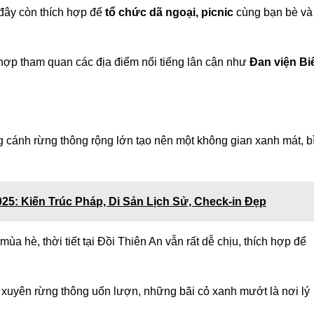
 đây còn thích hợp để
tổ chức dã ngoại, picnic
cùng bạn bè và
t hợp tham quan các địa điểm nổi tiếng lân cận như
Đan viện Bi
 cánh rừng thông rộng lớn tạo nên một không gian xanh mát, b
5: Kiến Trúc Pháp, Di Sản Lịch Sử, Check-in Đẹp
mùa hè, thời tiết tại Đồi Thiên An vẫn rất dễ chịu, thích hợp để
xuyên rừng thông uốn lượn, những bãi cỏ xanh mướt là nơi lý