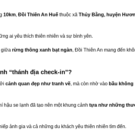
ng
10km
,
Đồi Thiên An Huế
thuộc xã
Thủy Bằng, huyện Hươ
ng ai yêu thích thiên nhiên và sự bình yên.
 giữa
rừng thông xanh bạt ngàn
, Đồi Thiên An mang đến kh
ành “thánh địa check-in”?
bởi
cảnh quan đẹp như tranh vẽ
, mà còn nhờ vào
bầu không 
í hậu se lạnh đã tạo nên một khung cảnh
tựa như những thư
hiếp ảnh gia và cả những du khách yêu thiên nhiên tìm đến.