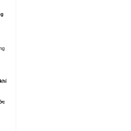
ng
ông
khí
ớc