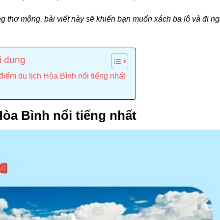
 thơ mộng, bài viết này sẽ khiến bạn muốn xách ba lô và đi n
i dung
điểm du lịch Hòa Bình nổi tiếng nhất
Hòa Bình nổi tiếng nhất