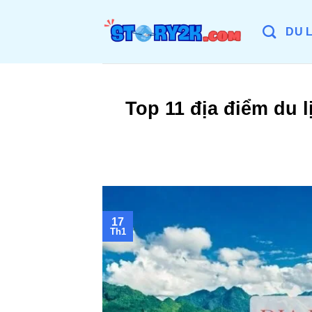
Bỏ
qua
DU 
nội
dung
Top 11 địa điểm du 
17
Th1