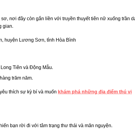
ơ, nơi đây còn gắn liền với truyền thuyết tiên nữ xuống trần d
 gian.
ơn, huyện Lương Sơn, tỉnh Hòa Bình
 Long Tiên và Động Mẫu.
ọ hàng trăm năm.
yêu thích sự kỳ bí và muốn
khám phá những địa điểm thú vị
ến bạn rời đi với tâm trạng thư thái và mãn nguyện.