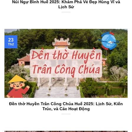
Núi Ngự Bình Huế 2025: Khám Phá Vẻ Đẹp Hùng Vĩ và
Lịch Sử
23
Th2
Đền thờ Huyền Trân Công Chúa Huế 2025: Lịch Sử, Kiến
Trúc, và Các Hoạt Động