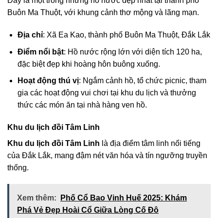
Đây là một trong những hồ nước đẹp nhất tại thành phố
Buôn Ma Thuột, với khung cảnh thơ mộng và lãng mạn.
Địa chỉ
: Xã Ea Kao, thành phố Buôn Ma Thuột, Đắk Lắk
Điểm nổi bật
: Hồ nước rộng lớn với diện tích 120 ha,
đặc biệt đẹp khi hoàng hôn buông xuống.
Hoạt động thú vị
: Ngắm cảnh hồ, tổ chức picnic, tham
gia các hoạt động vui chơi tại khu du lịch và thưởng
thức các món ăn tại nhà hàng ven hồ.
Khu du lịch đồi Tâm Linh
Khu du lịch đồi Tâm Linh
là địa điểm tâm linh nổi tiếng
của Đắk Lắk, mang đậm nét văn hóa và tín ngưỡng truyền
thống.
Xem thêm:
Phố Cổ Bao Vinh Huế 2025: Khám
Phá Vẻ Đẹp Hoài Cổ Giữa Lòng Cố Đô