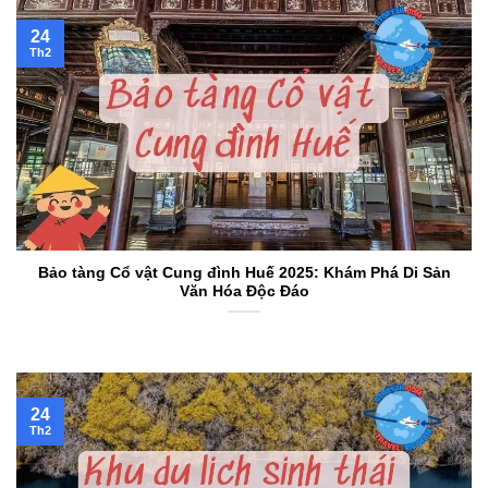
24
Th2
Bảo tàng Cổ vật Cung đình Huế 2025: Khám Phá Di Sản
Văn Hóa Độc Đáo
24
Th2