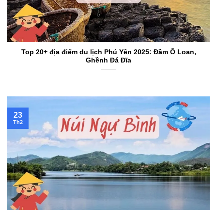
Top 20+ địa điểm du lịch Phú Yên 2025: Đầm Ô Loan,
Ghềnh Đá Đĩa
23
Th2