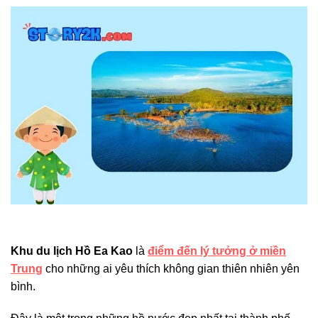
Khu du lịch Hồ Ea Kao
là
điểm đến lý tưởng ở miền
Trung
cho những ai yêu thích không gian thiên nhiên yên
bình.