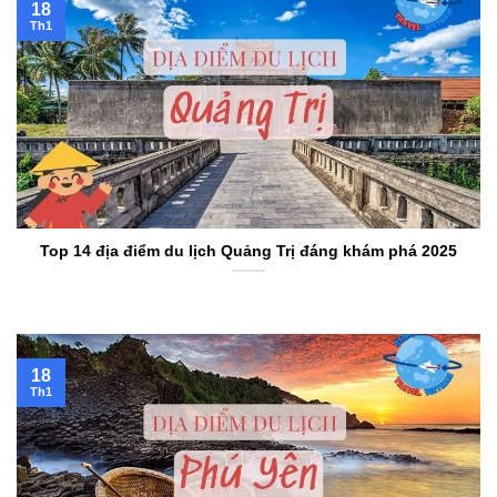
18
Th1
Top 14 địa điểm du lịch Quảng Trị đáng khám phá 2025
18
Th1