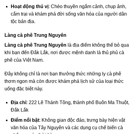
Hoạt động thú vị
: Chèo thuyền ngắm cảnh, chụp ảnh,
cắm trại và khám phá đời sống văn hóa của người dân
tộc bản địa.
Làng cà phê Trung Nguyên
Làng cà phê Trung Nguyên
là địa điểm không thể bỏ qua
khi bạn đến Đắk Lắk, nơi được mệnh danh là thủ phủ cà
phê của Việt Nam.
Đây không chỉ là nơi bạn thưởng thức những ly cà phê
thơm ngon mà còn được khám phá lịch sử của loại thức
uống đặc biệt này.
Địa chỉ
: 222 Lê Thánh Tông, thành phố Buôn Ma Thuột,
Đắk Lắk
Điểm nổi bật
: Không gian độc đáo, trưng bày hiện vật
văn hóa của Tây Nguyên và các dụng cụ chế biến cà