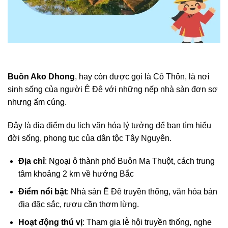
Buôn Ako Dhong
, hay còn được gọi là Cô Thôn, là nơi
sinh sống của người Ê Đê với những nếp nhà sàn đơn sơ
nhưng ấm cúng.
Đây là địa điểm du lịch văn hóa lý tưởng để bạn tìm hiểu
đời sống, phong tục của dân tộc Tây Nguyên.
Địa chỉ
: Ngoại ô thành phố Buôn Ma Thuột, cách trung
tâm khoảng 2 km về hướng Bắc
Điểm nổi bật
: Nhà sàn Ê Đê truyền thống, văn hóa bản
địa đặc sắc, rượu cần thơm lừng.
Hoạt động thú vị
: Tham gia lễ hội truyền thống, nghe