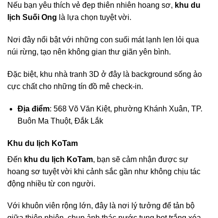
Nếu bạn yêu thích vẻ đẹp thiên nhiên hoang sơ,
khu du
lịch Suối Ong
là lựa chọn tuyệt vời.
Nơi đây nổi bật với những con suối mát lạnh len lỏi qua
núi rừng, tạo nên không gian thư giãn yên bình.
Đặc biệt, khu nhà tranh 3D ở đây là background sống ảo
cực chất cho những tín đồ mê check-in.
Địa điểm
: 568 Võ Văn Kiệt, phường Khánh Xuân, TP.
Buôn Ma Thuột, Đắk Lắk
Khu du lịch KoTam
Đến
khu du lịch KoTam
, bạn sẽ cảm nhận được sự
hoang sơ tuyệt vời khi cảnh sắc gần như không chịu tác
động nhiều từ con người.
Với khuôn viên rộng lớn, đây là nơi lý tưởng để tản bộ
giữa thiên nhiên, chụp ảnh thác nước tung bọt trắng xóa