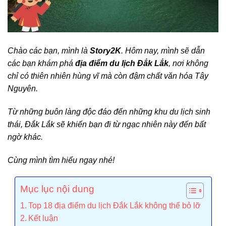
Chào các bạn, mình là
Story2K
. Hôm nay, mình sẽ dẫn
các bạn khám phá
địa điểm du lịch Đắk Lắk
, nơi không
chỉ có thiên nhiên hùng vĩ mà còn đậm chất văn hóa Tây
Nguyên.
Từ những buôn làng độc đáo đến những khu du lịch sinh
thái, Đắk Lắk sẽ khiến bạn đi từ ngạc nhiên này đến bất
ngờ khác.
Cùng mình tìm hiểu ngay nhé!
Mục lục nội dung
Top 18 địa điểm du lịch Đắk Lắk không thể bỏ lỡ
Kết luận