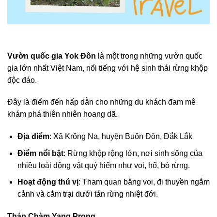
Vườn quốc gia Yok Đôn
là một trong những vườn quốc
gia lớn nhất Việt Nam, nổi tiếng với hệ sinh thái rừng khộp
độc đáo.
Đây là điểm đến hấp dẫn cho những du khách đam mê
khám phá thiên nhiên hoang dã.
Địa điểm
: Xã Krông Na, huyện Buôn Đôn, Đắk Lắk
Điểm nổi bật
: Rừng khộp rộng lớn, nơi sinh sống của
nhiều loài động vật quý hiếm như voi, hổ, bò rừng.
Hoạt động thú vị
: Tham quan bằng voi, đi thuyền ngắm
cảnh và cắm trại dưới tán rừng nhiệt đới.
Tháp Chàm Yang Prong