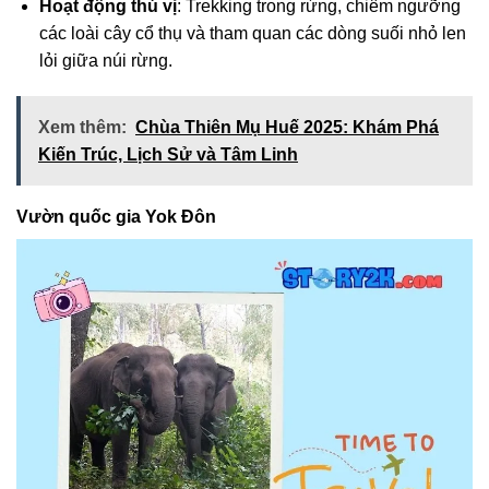
Hoạt động thú vị
: Trekking trong rừng, chiêm ngưỡng
các loài cây cổ thụ và tham quan các dòng suối nhỏ len
lỏi giữa núi rừng.
Xem thêm:
Chùa Thiên Mụ Huế 2025: Khám Phá
Kiến Trúc, Lịch Sử và Tâm Linh
Vườn quốc gia Yok Đôn