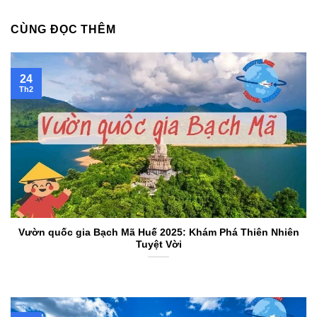
CÙNG ĐỌC THÊM
24
Th2
Vườn quốc gia Bạch Mã Huế 2025: Khám Phá Thiên Nhiên
Tuyệt Vời