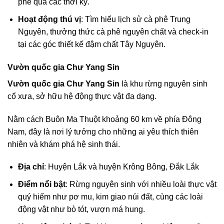
phê qua các thời kỳ.
Hoạt động thú vị
: Tìm hiểu lịch sử cà phê Trung
Nguyên, thưởng thức cà phê nguyên chất và check-in
tại các góc thiết kế đậm chất Tây Nguyên.
Vườn quốc gia Chư Yang Sin
Vườn quốc gia Chư Yang Sin
là khu rừng nguyên sinh
cổ xưa, sở hữu hệ động thực vật đa dạng.
Nằm cách Buôn Ma Thuột khoảng 60 km về phía Đông
Nam, đây là nơi lý tưởng cho những ai yêu thích thiên
nhiên và khám phá hệ sinh thái.
Địa chỉ
: Huyện Lắk và huyện Krông Bông, Đắk Lắk
Điểm nổi bật
: Rừng nguyên sinh với nhiều loài thực vật
quý hiếm như pơ mu, kim giao núi đất, cùng các loài
động vật như bò tót, vượn má hung.