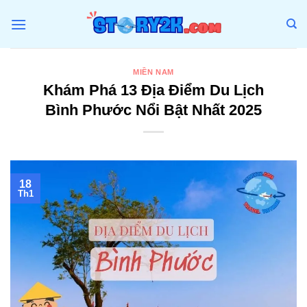
Bỏ
qua
nội
dung
MIỀN NAM
Khám Phá 13 Địa Điểm Du Lịch
Bình Phước Nổi Bật Nhất 2025
18
Th1